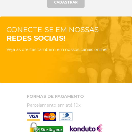
CONECTE-SE EM NOSSAS
REDES SOCIAIS!
Veja as ofertas também em nossos canais online!
FORMAS DE PAGAMENTO
Parcelamento em até 10x