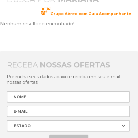
Grupo Aéreo com Guia Acompanhante
Nenhum resultado encontrado!
RECEBA
NOSSAS OFERTAS
Preencha seus dados abaixo e receba em seu e-mail
nossas ofertas!