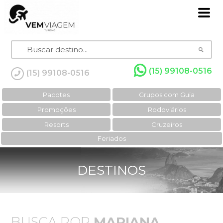
(15) 99108-0516
(15) 99108-0516
Pacotes
Grupos com Guia
Promoções
Rodoviários
Resorts
Cruzeiros
Feriados
DESTINOS
BUSCA POR
MARIANA