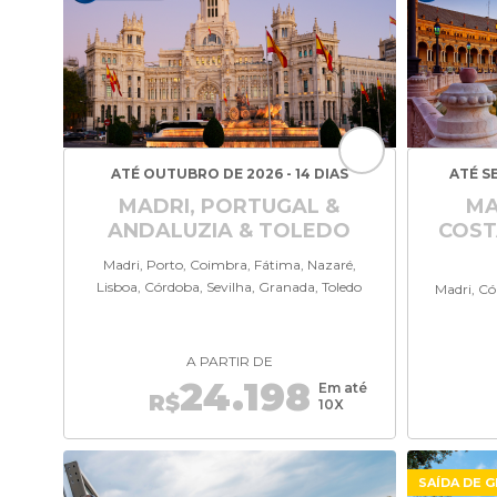
ATÉ OUTUBRO DE 2026 - 14 DIAS
ATÉ S
MADRI, PORTUGAL &
MA
ANDALUZIA & TOLEDO
COST
Madri, Porto, Coimbra, Fátima, Nazaré,
Lisboa, Córdoba, Sevilha, Granada, Toledo
Madri, Có
A PARTIR DE
24.198
Em até
R$
10X
SAÍDA DE G