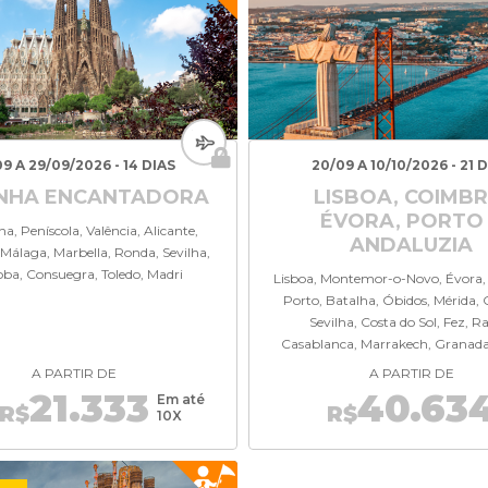
09 A 29/09/2026 - 14 DIAS
20/09 A 10/10/2026 - 21 
NHA ENCANTADORA
LISBOA, COIMBR
ÉVORA, PORTO
a, Peníscola, Valência, Alicante,
ANDALUZIA
Málaga, Marbella, Ronda, Sevilha,
ba, Consuegra, Toledo, Madri
Lisboa, Montemor-o-Novo, Évora,
Porto, Batalha, Óbidos, Mérida,
Sevilha, Costa do Sol, Fez, R
Casablanca, Marrakech, Granada
A PARTIR DE
A PARTIR DE
21.333
40.63
Em até
R$
R$
10X