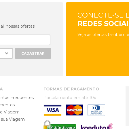
CONECTE-SE 
REDES SOCIAI
l nossas ofertas!
Veja as ofertas também e
A
FORMAS DE PAGAMENTO
ntas Frequentes
Parcelamento em até 10x
mentos
ro Viagem
e sua Viagem