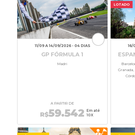
LOTADO
11/09 A 14/09/2026 - 04 DIAS
16/
GP FÓRMULA 1
ESPA
Madri
Barcelon
Granada, 
Córdo
A PARTIR DE
59.542
Em até
R$
10X