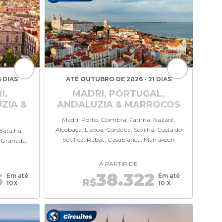
 DIAS
ATÉ OUTUBRO DE 2026 - 21 DIAS
I,
MADRI, PORTUGAL,
ZIA &
ANDALUZIA & MARROCOS
Madri, Porto, Coimbra, Fátima, Nazaré,
Alcobaça, Lisboa, Córdoba, Sevilha, Costa do
Batalha,
Sol, Fez, Rabat, Casablanca, Marrakech
, Granada,
A PARTIR DE
6
38.322
Em até
Em até
R$
10X
10 X