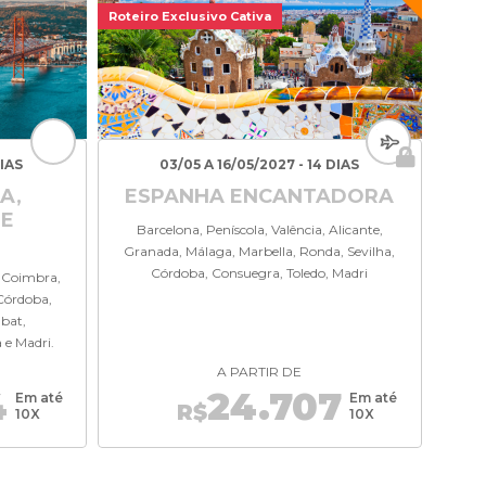
Roteiro Exclusivo Cativa
DIAS
03/05 A 16/05/2027 - 14 DIAS
A,
ESPANHA ENCANTADORA
 E
Barcelona, Peníscola, Valência, Alicante,
Granada, Málaga, Marbella, Ronda, Sevilha,
Córdoba, Consuegra, Toledo, Madri
 Coimbra,
 Córdoba,
abat,
 e Madri.
A PARTIR DE
4
24.707
Em até
Em até
R$
10X
10X