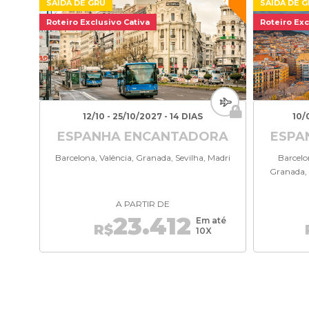
SAÍDA DE GRU
SAÍDA DE 
Roteiro Exclusivo Cativa
Roteiro Exc
12/10 - 25/10/2027 - 14 DIAS
10/
ESPANHA ENCANTADORA
ESPA
Barcelona, ​​Valência, Granada, Sevilha, Madri
Barcelon
Granada, 
A PARTIR DE
23.412
Em até
R$
10X