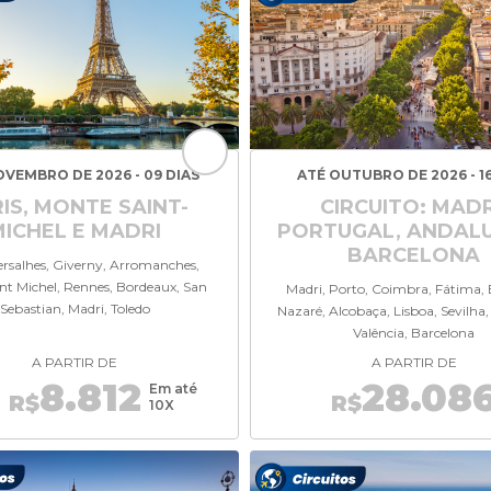
OVEMBRO DE 2026 - 09 DIAS
ATÉ OUTUBRO DE 2026 - 16
IS, MONTE SAINT-
CIRCUITO: MADR
MICHEL E MADRI
PORTUGAL, ANDALU
BARCELONA
Versalhes, Giverny, Arromanches,
nt Michel, Rennes, Bordeaux, San
Madri, Porto, Coimbra, Fátima, 
Sebastian, Madri, Toledo
Nazaré, Alcobaça, Lisboa, Sevilha
Valência, Barcelona
A PARTIR DE
A PARTIR DE
8.812
28.08
Em até
R$
R$
10X