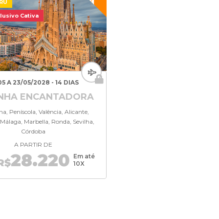
GRU
lusivo Cativa
05 A 23/05/2028 - 14 DIAS
NHA ENCANTADORA
a, Peníscola, Valência, Alicante,
Málaga, Marbella, Ronda, Sevilha,
Córdoba
A PARTIR DE
28.220
Em até
R$
10X