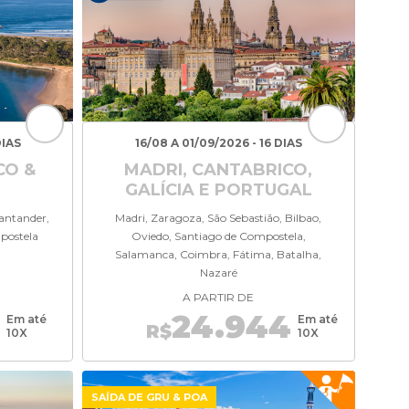
DIAS
16/08 A 01/09/2026 - 16 DIAS
CO &
MADRI, CANTABRICO,
GALÍCIA E PORTUGAL
Santander,
Madri, Zaragoza, São Sebastião, Bilbao,
postela
Oviedo, Santiago de Compostela,
Salamanca, Coimbra, Fátima, Batalha,
Nazaré
A PARTIR DE
5
24.944
Em até
Em até
R$
10X
10X
SAÍDA DE GRU & POA