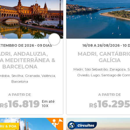
ETEMBRO DE 2026 - 09 DIAS
16/08 A 26/08/2026 - 10 
DRI, ANDALUZIA,
MADRI, CANTÁBRI
A MEDITERRÂNEA &
GALÍCIA
BARCELONA
Madri, São Sebastião, Zaragoza, 
Oviedo, Lugo, Santiago de Com
rdoba, Sevilha, Granada, Valência,
Barcelona
A PARTIR DE
A PARTIR DE
16.819
16.29
Em até
R$
R$
10X
RU & POA