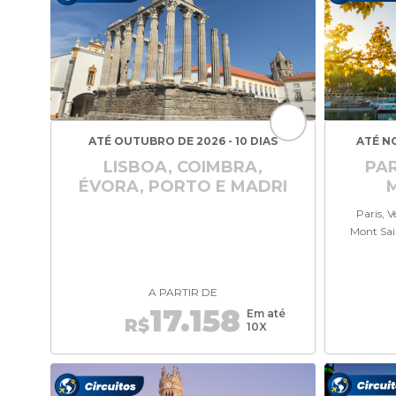
ATÉ OUTUBRO DE 2026 - 10 DIAS
ATÉ N
LISBOA, COIMBRA,
PAR
ÉVORA, PORTO E MADRI
Paris, 
Mont Sai
A PARTIR DE
17.158
Em até
R$
10X