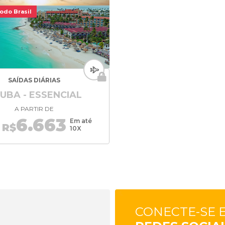
odo Brasil
SAÍDAS DIÁRIAS
UBA - ESSENCIAL
A PARTIR DE
6.663
Em até
R$
10X
CONECTE-SE 